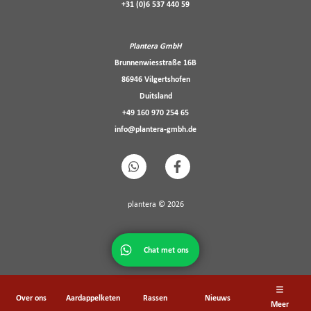
+31 (0)6 537 440 59
Plantera GmbH
Brunnenwiesstraße 16B
86946 Vilgertshofen
Duitsland
+49 160 970 254 65
info@plantera-gmbh.de
plantera © 2026
Chat met ons
Rassenontwikkeling
Team
Over ons
Aardappelketen
Rassen
Nieuws
Meer