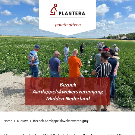
potato driven
Bezoek
Aardappelskwekersvereniging
Midden Nederland
Home
›
Nieuws
›
Bezoek Aardappelskwekersvereniging …