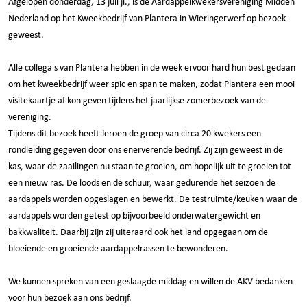
Afgelopen donderdag, 13 juli jl., is de Aardappelkwekersvereniging Midden
Nederland op het Kweekbedrijf van Plantera in Wieringerwerf op bezoek
geweest.
Alle collega's van Plantera hebben in de week ervoor hard hun best gedaan
om het kweekbedrijf weer spic en span te maken, zodat Plantera een mooi
visitekaartje af kon geven tijdens het jaarlijkse zomerbezoek van de
vereniging.
Tijdens dit bezoek heeft Jeroen de groep van circa 20 kwekers een
rondleiding gegeven door ons enerverende bedrijf. Zij zijn geweest in de
kas, waar de zaailingen nu staan te groeien, om hopelijk uit te groeien tot
een nieuw ras. De loods en de schuur, waar gedurende het seizoen de
aardappels worden opgeslagen en bewerkt. De testruimte/keuken waar de
aardappels worden getest op bijvoorbeeld onderwatergewicht en
bakkwaliteit. Daarbij zijn zij uiteraard ook het land opgegaan om de
bloeiende en groeiende aardappelrassen te bewonderen.
We kunnen spreken van een geslaagde middag en willen de AKV bedanken
voor hun bezoek aan ons bedrijf.