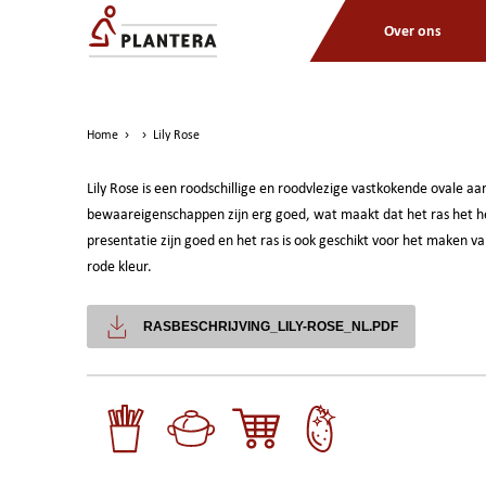
Over ons
Home
›
›
Lily Rose
Lily Rose is een roodschillige en roodvlezige vastkokende ovale a
bewaareigenschappen zijn erg goed, wat maakt dat het ras het h
presentatie zijn goed en het ras is ook geschikt voor het maken van
rode kleur.
RASBESCHRIJVING_LILY-ROSE_NL.PDF